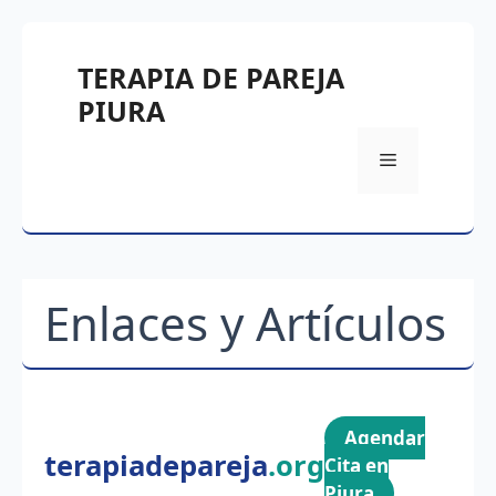
Skip
to
TERAPIA DE PAREJA
content
PIURA
Menu
Enlaces y Artículos
Agendar
terapiadepareja
.org
Cita en
Piura